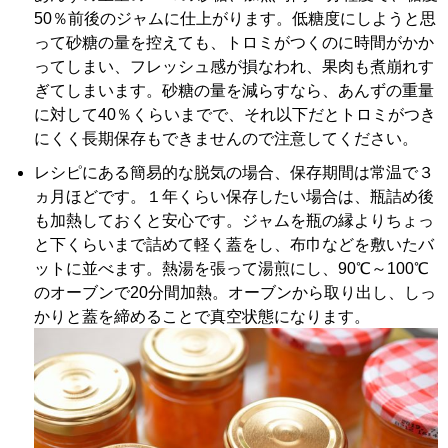
50％前後のジャムに仕上がります。低糖度にしようと思
って砂糖の量を控えても、トロミがつくのに時間がかか
ってしまい、フレッシュ感が損なわれ、果肉も煮崩れす
ぎてしまいます。砂糖の量を減らすなら、あんずの重量
に対して40％くらいまでで、それ以下だとトロミがつき
にくく長期保存もできませんので注意してください。
レシピにある簡易的な脱気の場合、保存期間は常温で３
ヵ月ほどです。１年くらい保存したい場合は、瓶詰め後
も加熱しておくと安心です。ジャムを瓶の縁よりちょっ
と下くらいまで詰めて軽く蓋をし、布巾などを敷いたバ
ットに並べます。熱湯を張って湯煎にし、90℃～100℃
のオーブンで20分間加熱。オーブンから取り出し、しっ
かりと蓋を締めることで真空状態になります。