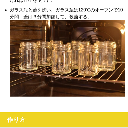
ければ竹串を使う）。
ガラス瓶と蓋を洗い、ガラス瓶は120℃のオーブンで10
分間、蓋は３分間加熱して、殺菌する。
作り方