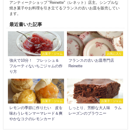
アンティークショップ "Reinette"（レネット）店主。シンプルな
焼き菓子やお料理を引き立てるフランスの古いお皿を販売してい
ます。
最近書いた記事
お菓子・ジャム
お気に入り
強火で10分！ フレッシュ＆
フランスの古いお皿専門店
フルーティないちごジャムの作
Reinette
り方
お菓子・ジャム
お菓子・ジャム
レモンの季節に作りたい 皮を
しっとり、芳醇な大人味 ラム
味わうレモンマーマレード＆爽
レーズンのブラウニー
やかなコクのレモンカード