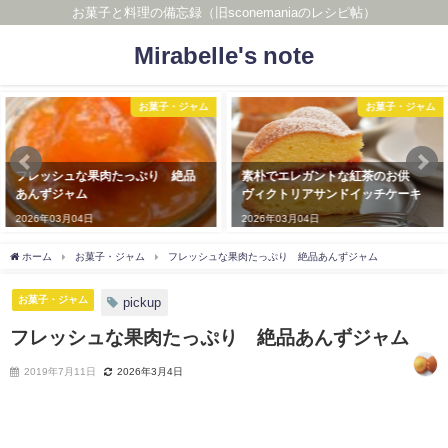
お菓子と料理の備忘録（旧sconemaniaのレシピ帖）
Mirabelle's note
お菓子・ジャム
パン（天然酵母）
素朴でエレガントな紅茶のお供
「ホシノ丹沢天然酵母」でパンを
ヴィクトリアサンドイッチケーキ
焼く 基本のパン編
2026年03月04日
2026年03月04日
ホーム
お菓子・ジャム
フレッシュな果肉たっぷり 絶品あんずジャム
お菓子・ジャム
pickup
フレッシュな果肉たっぷり 絶品あんずジャム
2019年7月11日
2026年3月4日