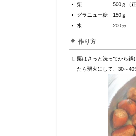
栗 500ｇ（正味3
グラニュー糖 150ｇ
水 200㏄
作り方
栗はさっと洗ってから鍋
たら弱火にして、30～4