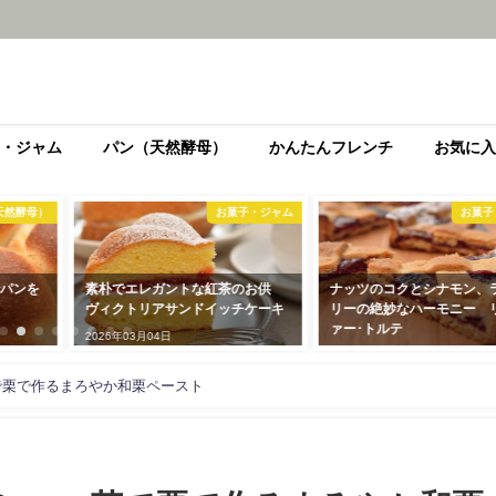
・ジャム
パン（天然酵母）
かんたんフレンチ
お気に入
お菓子・ジャム
お菓子・ジャム
レガントな紅茶のお供
ナッツのコクとシナモン、ラズベ
冷凍ベリー
アサンドイッチケーキ
リーの絶妙なハーモニー リンツ
感たっぷり
ァー･トルテ
04日
2026年03月0
2026年03月04日
で栗で作るまろやか和栗ペースト