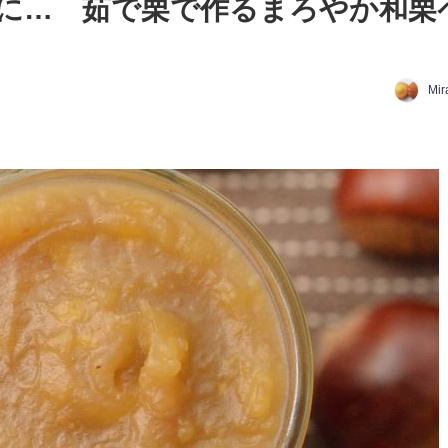
に… 茹で栗で作るまろやか和栗
Mir