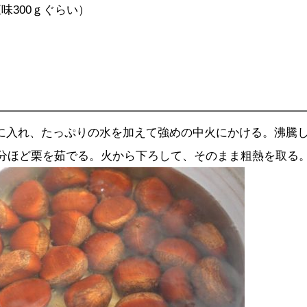
00ｇぐらい）
に入れ、たっぷりの水を加えて強めの中火にかける。沸騰
0分ほど栗を茹でる。火から下ろして、そのまま粗熱を取る