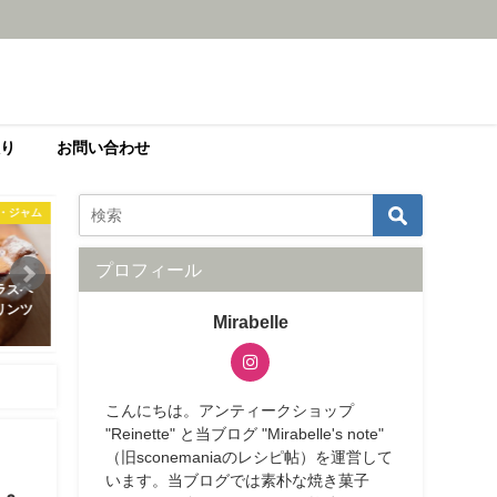
り
お問い合わせ
お菓子・ジャム
スコーン
プロフィール
ですぐに作れる 果肉
保存版 基本のプレーンスコーン
粉とバターの
の赤いベリージャム
＆人気のスコーンレシピ５選
プルなフラン
Mirabelle
4日
2026年04月28日
2026年03月04
こんにちは。アンティークショップ
"Reinette" と当ブログ "Mirabelle's note"
（旧sconemaniaのレシピ帖）を運営して
います。当ブログでは素朴な焼き菓子