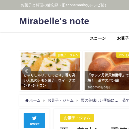
お菓子と料理の備忘録（旧sconemaniaのレシピ帖）
Mirabelle's note
スコーン
お菓子
お菓子・ジャム
パン（天然酵母）
ゃり、しっとり。香り高
「ホシノ丹沢天然酵母」でパンを
素朴でエ
レモン菓子 ウィークエ
焼く 基本のパン編
ヴィクトリ
ロン
2026年03月04日
2026年03月
04日
ホーム
お菓子・ジャム
栗の美味しい季節に… 茹
お菓子・ジャム
Tweet