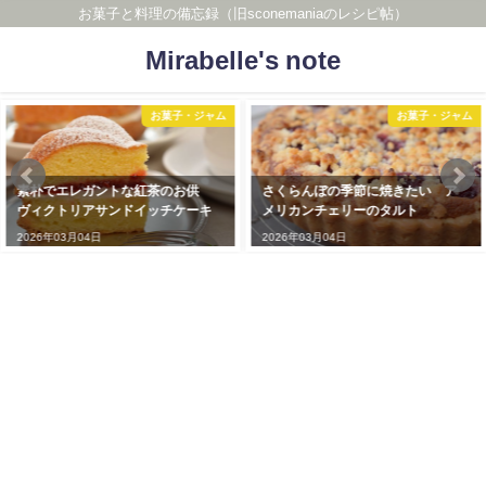
お菓子と料理の備忘録（旧sconemaniaのレシピ帖）
Mirabelle's note
お菓子・ジャム
スコーン
さくらんぼの季節に焼きたい ア
保存版 基本のプレーンスコーン
メリカンチェリーのタルト
＆人気のスコーンレシピ５選
2026年03月04日
2026年04月28日