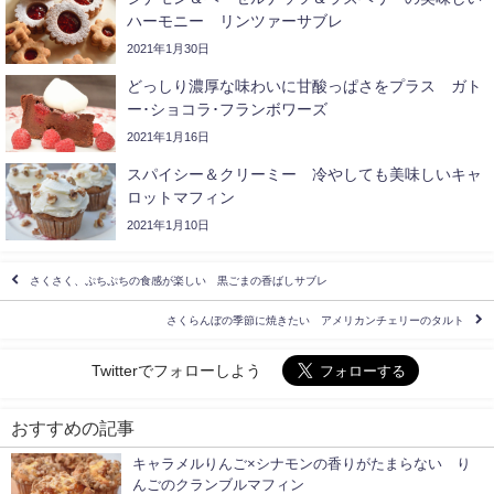
ハーモニー リンツァーサブレ
2021年1月30日
どっしり濃厚な味わいに甘酸っぱさをプラス ガト
ー･ショコラ･フランボワーズ
2021年1月16日
スパイシー＆クリーミー 冷やしても美味しいキャ
ロットマフィン
2021年1月10日
さくさく、ぷちぷちの食感が楽しい 黒ごまの香ばしサブレ
さくらんぼの季節に焼きたい アメリカンチェリーのタルト
Twitterでフォローしよう
おすすめの記事
キャラメルりんご×シナモンの香りがたまらない り
んごのクランブルマフィン