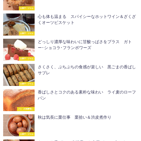
お菓子・ジャム
心も体も温まる スパイシーなホットワイン＆ざくざ
くオーツビスケット
お菓子・ジャム
どっしり濃厚な味わいに甘酸っぱさをプラス ガト
ー･ショコラ･フランボワーズ
お菓子・ジャム
さくさく、ぷちぷちの食感が楽しい 黒ごまの香ばし
サブレ
お菓子・ジャム
香ばしさとコクのある素朴な味わい ライ麦のローフ
パン
パン（天然酵母）
秋は気長に栗仕事 栗拾い＆渋皮煮作り
お菓子・ジャム