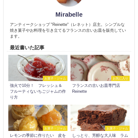
Mirabelle
アンティークショップ "Reinette"（レネット）店主。シンプルな
焼き菓子やお料理を引き立てるフランスの古いお皿を販売してい
ます。
最近書いた記事
お菓子・ジャム
お気に入り
強火で10分！ フレッシュ＆
フランスの古いお皿専門店
フルーティないちごジャムの作
Reinette
り方
お菓子・ジャム
お菓子・ジャム
レモンの季節に作りたい 皮を
しっとり、芳醇な大人味 ラム