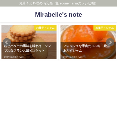
お菓子と料理の備忘録（旧sconemaniaのレシピ帖）
Mirabelle's note
・ジャム
お菓子・ジャム
お菓子
シン
フレッシュな果肉たっぷり 絶品
素朴でエレガントな紅茶
あんずジャム
ヴィクトリアサンドイッチ
2026年03月04日
2026年03月04日