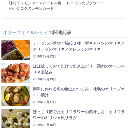
味わうレモンマーマレード＆爽
レーズンのブラウニー
やかなコクのレモンカード
オリーブオイルレシピ
の関連記事
テーブルが華やぐ脇役３種 紫キャベツのマリネ／
オリーブのマリネ／オレンジのマリネ
2019年12月22日
ほぼ放っておくだけで出来上がり 鶏肉のオイルマ
リネ煮込み
2019年12月19日
簡単に作れる冬の極上おつまみ 牡蠣のオリーブオ
イル漬け
2019年12月17日
ほっこり茹でたカリフラワーの美味しさ カリフラ
ワーのギリシャ風サラダ
2019年12月16日