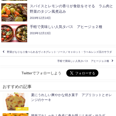
スパイスとレモンの香りが食欲をそそる ラム肉と
野菜のタジン風煮込み
2019年12月14日
手軽で美味しい人気タパス アヒージョ２種
2019年12月13日
野菜がもりもり食べられるヴィネグレット･ソース／キャロット・ラぺ＆レンズ豆のサラダ
手軽で美味しい人気タパス アヒージョ２種
Twitterでフォローしよう
おすすめの記事
夏にうれしい爽やかな焼き菓子 アプリコットとオレ
ンジのケーキ
お菓子・ジャム
簡単でおしゃれ！食卓に春を呼ぶミモザ・サラダ