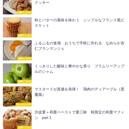
クッキー
お菓子・ジャム
粉とバターの風味を味わう シンプルなフランス風ビ
スケット
お菓子・ジャム
ふるふるの食感 おうちで手軽に作れる なめらか杏
仁ブランマンジェ
お菓子・ジャム
くっきりした酸味と爽やかな香り ブラムリーアップ
ルのジャム
お菓子・ジャム
マスタードが真価を発揮！ 鶏肉のディアーブル（悪
魔風）
かんたんフレンチ
渋皮栗＋和栗ペーストで栗三昧 秋限定の和栗マフィ
ン part 1
お菓子・ジャム