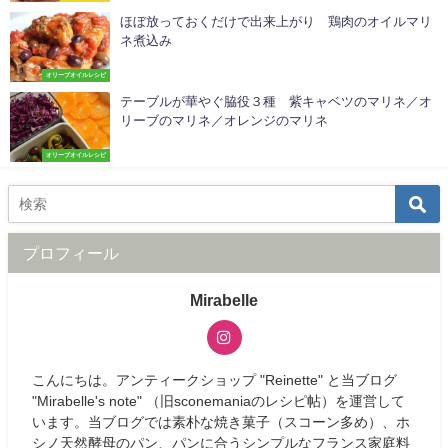
ほぼ放っておくだけで出来上がり 鶏肉のオイルマリ
ネ煮込み
オリーブオイルレシピ
テーブルが華やぐ脇役３種 紫キャベツのマリネ／オ
リーブのマリネ／オレンジのマリネ
オリーブオイルレシピ
プロフィール
Mirabelle
こんにちは。アンティークショップ "Reinette" と当ブログ
"Mirabelle's note" （旧sconemaniaのレシピ帖）を運営して
います。当ブログでは素朴な焼き菓子（スコーン多め）、ホ
シノ天然酵母のパン、パンに合うシンプルなフランス家庭料