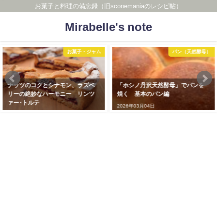
お菓子と料理の備忘録（旧sconemaniaのレシピ帖）
Mirabelle's note
パン（天然酵母）
お菓子・ジャム
「ホシノ丹沢天然酵母」でパンを
粉とバターの風味を味わう シン
焼く 基本のパン編
プルなフランス風ビスケット
2026年03月04日
2026年03月04日